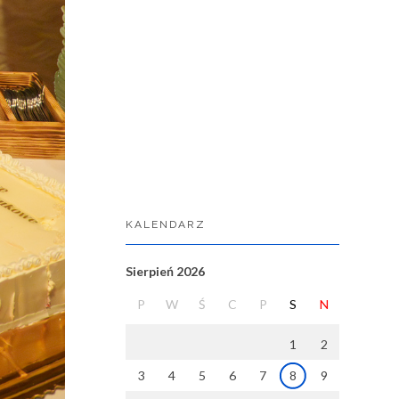
KALENDARZ
Sierpień 2026
P
W
Ś
C
P
S
N
1
2
3
4
5
6
7
8
9