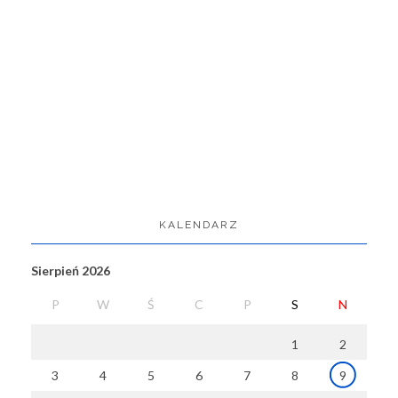
KALENDARZ
Sierpień 2026
P
W
Ś
C
P
S
N
1
2
3
4
5
6
7
8
9